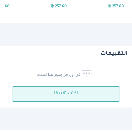
57.60
257.60
257.60
التقييمات
كن أول من يقيم هذا المنتج
اكتب تقييمًا