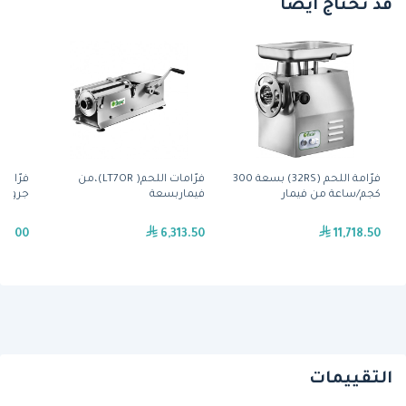
قد تحتاج أيضًا
فرّامة اللحم (32RS) بسعة 300
فرّامات اللحم( LT7OR)،من
كجم/ساعة من فيمار
فيماربسعة
جروبب
50.00
6,313.50
11,718.50
التقييمات