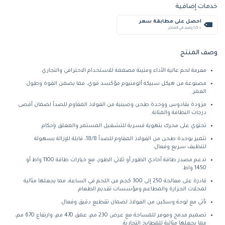
خدمات إضافية
احصل على مطابقة سعر
+ %5 رصيد في المتجر
وصف المنتج
مفرمة لحم عالية الأداء ومتينة مصممة للاستخدام الاحترافي والتجاري.
مصنوعة من هيكل سبيكة ألومنيوم مؤكسد قوي، مما يضمن القوة وطول
العمر.
مزودة بقادوس ووحدة طحن وصينية من الفولاذ المقاوم للصدأ لضمان أقصى
درجات النظافة والمتانة.
تحتوي على محرك بتهوية قسرية للتشغيل المستمر والمغلق بإحكام.
تتميز بوحدة طحن من الفولاذ المقاوم للصدأ 18/8، قابلة للإزالة بسهولة
لتنظيف سريع وفعال.
تدعم مصدر طاقة أحادي الطور أو ثلاثي الطور، مع خيارات طاقة 1100 واط أو
1450 واط.
قادرة على معالجة 250 إلى 300 كجم من اللحم في الساعة، مما يجعلها مثالية
لمحلات الجزارة والمطاعم ومؤسسات تقديم الطعام.
تأتي مع لوحة وسكين من الفولاذ لضمان تقطيع دقيق وفعال.
تصميم مدمج وموفر للمساحة مع عرض 230 مم، عمق 470 مم، وارتفاع 670 مم،
مما يجعلها مثالية للمطابخ التجارية.