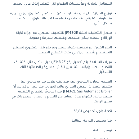
للمطابخ التجارية ومؤسسات الطعام التي تتطلب إنتاجًا عالي الحجم.
توزيع الحرارة على نحو متساو: تضمن التصميم المشوي توزيع حرارة
متساوية، مما ينتج عنه عناصر طعام مطهية بالتساوي ومحمصة
بشكل مثالي.
سهل التنظيف: صُمِّمَ JF143-2E للتنظيف السهل، مع أجزاء قابلة
للإزالة وأسطح يمكن مسحها وغسلها بسرعة وعفوية.
البناء المتين: تم تصنيعه بمواد متينة، وتم بناء هذا المشوي ليتحمل
الاستخدام شديد الوزن في بيئات المطبخ الصعبة.
ميزات السلامة: يتم تجهيز نيكو JF143-2E بميزات أمان مثل اكتشاف
انقطاع اللهب وإيقاف التشغيل تلقائيًا، مما يوفر الطمأنينة أثناء
التشغيل.
العلامة التجارية الموثوق بها: تعد نيكو علامة تجارية موثوق بها
تشتهر بمعدات الطهي التجاري عالية الجودة، مما يتيح التأكد من أن
JF143-2E Gas Automatic Broiler خيارًا موثوقًا للمطابخ المهنية.
بسعة عالية ، لشواء عدة اصناف من اللحوم و الخبز و الخضروات في
نفس الوقت
نكهة ولون تحميص لذيذة
خبز محمص للدرجة المثالية
توفير الطاقة