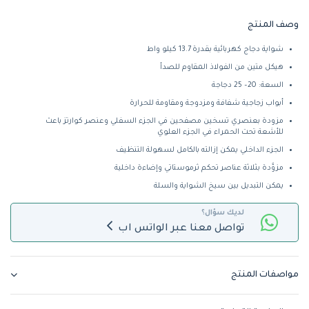
وصف المنتج
شواية دجاج كهربائية بقدرة 13.7 كيلو واط
هيكل متين من الفولاذ المقاوم للصدأ
السعة: 20– 25 دجاجة
أبواب زجاجية شفافة ومزدوجة ومقاومة للحرارة
مزودة بعنصري تسخين مصفحين في الجزء السفلي وعنصر كوارتز باعث
للأشعة تحت الحمراء في الجزء العلوي
الجزء الداخلي يمكن إزالته بالكامل لسهولة التنظيف
مزوَّدة بثلاثة عناصر تحكم ثرموستاتي وإضاءة داخلية
يمكن التبديل بين سيخ الشواية والسلة
لديك سؤال؟
تواصل معنا عبر الواتس اب
مواصفات المنتج