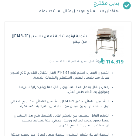
بديل مقترح
نعتقد أن هذا المنتج هو بديل مثالي لما تبحث عنه
شواية اوتوماتيكية تعمل بالسير (JF143-2E)
من نيكو
114,319
(شامل ضريبة القيمة المضافة)
التشوي الفعال: صُمِّم نيكو JF143-2E الغاز التلقائي لتقديم نتائج تشوي
فعالة، مما يضمن الطهي المنتظم والنكهات اللذيذة.
يعمل بالغاز: يعمل هذا المشوي بالغاز، مما يوفر حرارة سريعة
وموثوق بها لأداء طهي أمثل.
التشغيل التلقائي: يتميز JF143-2E بالتشغيل التلقائي، مما يتيح الطهي
دون استخدام اليدين ويقلل من الحاجة إلى المراقبة المستمرة.
التحكم القابل للضبط: مع التحكم القابل للضبط، يتيح هذا المشوي
ضبط دقيق لدرجة الحرارة ووقت الطهي، مما يتساعد مختلف
الوصفات ومستويات النضج المرغوبة.
السعة العالية: يتمتع المشوي بسعة طهي كبيرة، مما يجعله ملائمًا