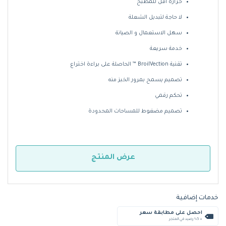
حرارة أقل للمطبخ
لا حاجة لتبديل الشعلة
سهل الاستعمال و الصيانة
خدمة سريعة
تقنية BroilVection ™ الحاصلة على براءة اختراع
تصميم يسمح بمرور الخبز منه
تحكم رقمي
تصميم مضغوط للمساحات المحدودة
عرض المنتج
خدمات إضافية
احصل على مطابقة سعر
+ %5 رصيد في المتجر