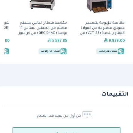
حمّاصة مزدوجة بتصميم
حمَّاصة شطائر البانيني بسطح
شواية 
عمودي مصنوعة من الفولاذ
مضلَّع من الجهتين بمقاس 14
(JF143-2E) من نيكو
المقاوم للصدأ (VCT-25) من
بوصة (GECID4AO) من كرامبوز
آنتونز
19.00
5,587.85
9,929.00
يشحن من إكويب
يشحن من إكويب
يش
التقييمات
كن أول من يقيم هذا المنتج