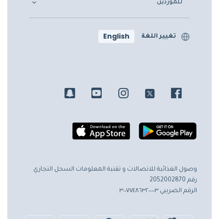
للموردين
English
تغيير اللغة
وصول الغذائية للاتصالات و تقنية المعلومات
السجل التجاري
رقم 2052002870
الرقم الضريبي ٣٠٠٧٧٤٨٦٣٢٠٠٠٠٣