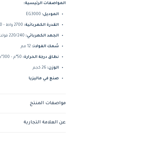
المواصفات الرئيسية:
الموديل:
EG3000
القدرة الكهربائية:
2700 واط – 50/60 هرتز
الجهد الكهربائي:
220/240 فولت
سُمك الفولاذ:
12 مم
نطاق درجة الحرارة:
50°م – 300°م
الوزن:
26 كجم
صنع في ماليزيا
مواصفات المنتج
عن العلامة التجارية