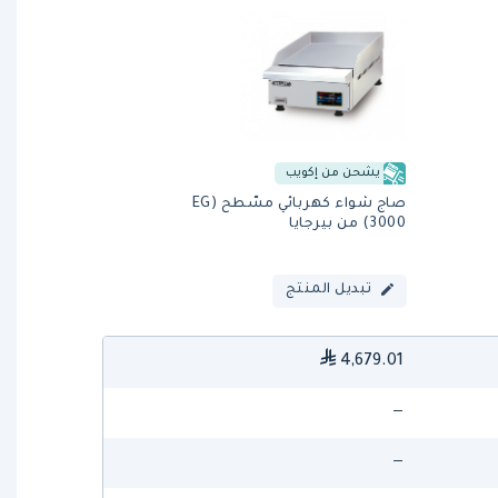
يشحن من إكويب
صاج شواء كهربائي مسّطح (EG
3000) من بيرجايا
تبديل المنتج
4,679.01
—
—