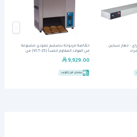
GR- جلو راي - جهاز تسخين
حمّاصة مزدوجة بتصميم عمودي مصنوعة
راء
من الفولاذ المقاوم للصدأ (VCT-25) من
آنتونز
9,929.00
يشحن من إكويب