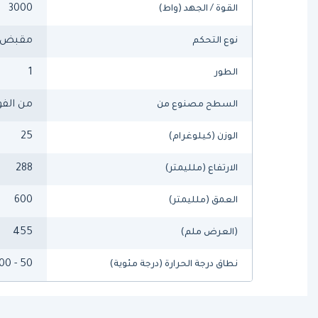
3000
القوة / الجهد (واط)
مقبض 
نوع التحكم
1
الطور
من الفو
السطح مصنوع من
25
الوزن (كيلوغرام)
288
الارتفاع (ملليمتر)
600
العمق (ملليمتر)
455
(العرض ملم)
50 - 300
نطاق درجة الحرارة (درجة مئوية)