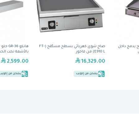
 يدمج داخل
صاج شوي كهربائي بسطح مسطّح (FT-
هاتكو 36
E910 L) من فاجور
بالأشعة تحت الحم
2,599.00
16,329.00
يشحن من إكويب
يشحن من إكويب