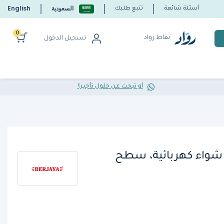
السعودية
English
أسئلة شائعة
تتبع طلبك
0
نقاط رواد
تسجيل الدخول
أو تبحث عن حلول تأجير؟
EG3، صينية شواء كهربائية، سطح