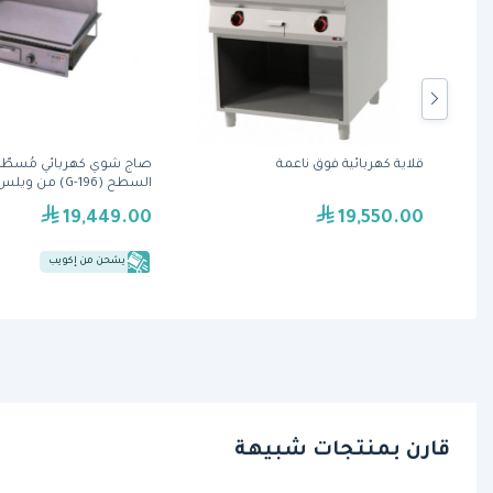
على
قلاية كهربائية فوق ناعمة
صاج شوي كهربائي مُسطّح
س 36 بوصة (FN-03) من
السطح (G-196) من ويلس
19,449.00
19,550.00
يشحن من إكويب
قارن بمنتجات شبيهة