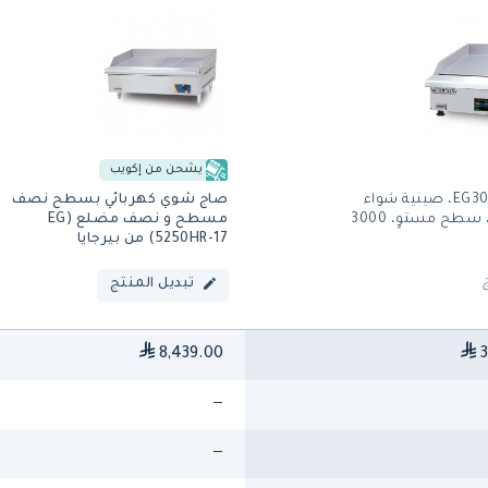
يشحن من إكويب
برجايا EG3000، صينية شواء
صاج شوي كهربائي بسطح نصف
كهربائية، سطح مستوٍ، 3000
مسطح و نصف مضلع (EG
5250HR-17) من بيرجايا
تبديل المنتج
8,439.00
3
—
—