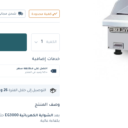
شحن مجاني
كمية محدودة
الكمية
خدمات إضافية
احصل على مطابقة سعر
+ %5 رصيد في المتجر
التوصيل إلى
خلال الفترة
ug 26
وصف المنتج
يعد
الشواية الكهربائية EG3000
حلا
بكفاءة عالية.