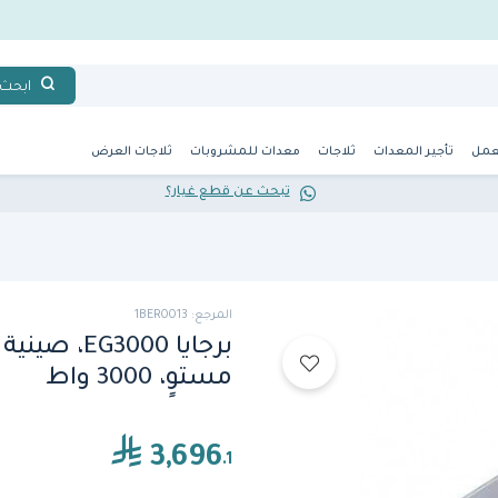
ابحث
عمل
تأجير المعدات
ثلاجات
معدات للمشروبات
ثلاجات العرض
تبحث عن قطع غيار؟
المرجع: 1BER0013
برجايا 000
مستوٍ، 3000 واط
3,696
.1