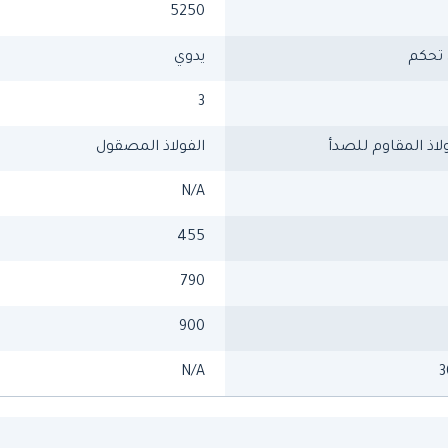
5250
تحكم
يدوي
3
لاذ المقاوم للصدأ
الفولاذ المصقول
N/A
455
790
900
N/A