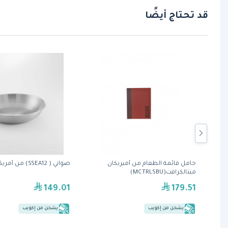
قد تحتاج أيضًا
ي من
حامل قائمة الطعام من أميريكان
صواني ( SSEA12) من أمريكان ميتال كرافت
ميتالكرافت(MCTRLSBU)
149.01
179.51
يشحن من إكويب
يشحن من إكويب