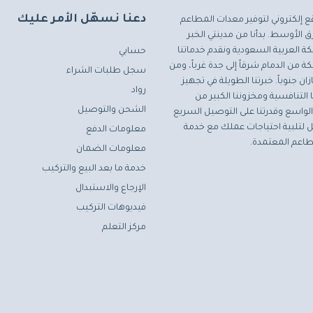
دعنا نسهّل الأمر عليك
ع إلكتروني لتوفير معدات المطاعم
 الأوسط. بدأنا من مدينتي الخبر
ة العربية السعودية ونقدم خدماتنا
حسابي
ة من الدمام شرقاً إلى جدة غرباً، ومن
سجل طلبات الشراء
ان جنوباً. خبرتنا الطويلة في تجهيز
رواد
التنافسية ومخزوننا الكبير من
الشحن والتوصيل
لواسع وقدرتنا على التوصيل السريع
مثل لتلبية احتياجات عملك مع خدمة
معلومات الدفع
اعم المعتمدة.
معلومات الضمان
خدمة ما بعد البيع والتركيب
الإرجاع والاستبدال
فيديوهات التركيب
مركز التعلم