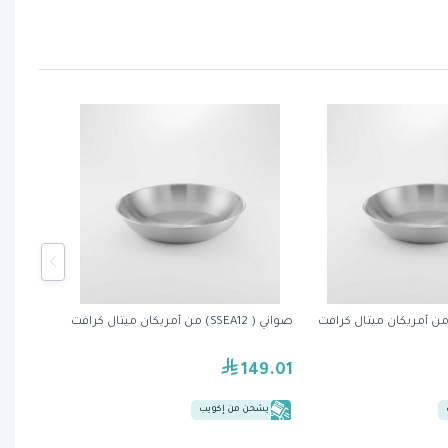
صواني ( SSEA12) من أمريكان ميتال كرافت
149.01
يشحن من إكويب