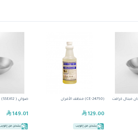
(CE-24750) منظف الأفران
صواني ( SSEA12) من أمريكان ميتال كرافت
149.01
129.00
يشحن من إكويب
يشحن من إكويب