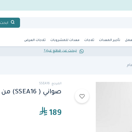
ابحث
عمل
تأجير المعدات
ثلاجات
معدات للمشروبات
ثلاجات العرض
تبحث عن قطع غيار؟
ام
المرجع: SSEA16
صواني ( SSEA16) من أمريكان ميتال كرافت
189