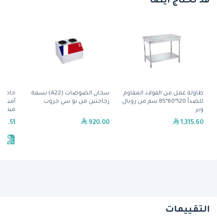
قد تحتاج أيضًا
طاولة عمل من الفولاذ المقاوم
سخَّان الصوصات (A22) بسعة
حامل ق
للصدأ 120*60*85 سم من رويال
زجاجتين من تو سي جروب
أميريك
وير
ميتالكرافت
79.51
920.00
1,315.60
يش
التقييمات