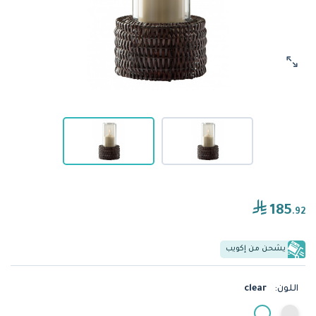
185
.92
يشحن من إكويب
اللون:
clear