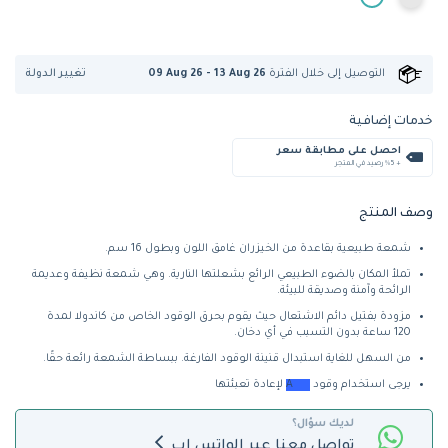
تغيير الدولة
التوصيل إلى
خلال الفترة
09 Aug 26 - 13 Aug 26
خدمات إضافية
احصل على مطابقة سعر
+ %5 رصيد في المتجر
وصف المنتج
شمعة طبيعية بقاعدة من الخيزران غامق اللون وبطول 16 سم.
تملأ المكان بالضوء الطبيعي الرائع بشعلتها النارية. وهي شمعة نظيفة وعديمة 
الرائحة وآمنة وصديقة للبيئة.
مزودة بفتيل دائم الاشتعال حيث يقوم بحرق الوقود الخاص من كاندولا لمدة 
120 ساعة بدون التسبب في أي دخان.
من السهل للغاية استبدال قنينة الوقود الفارغة. ببساطة الشمعة رائعة حقًا.
يرجى استخدام وقود 
60 A
 لإعادة تعبئتها
لديك سؤال؟
تواصل معنا عبر الواتس اب