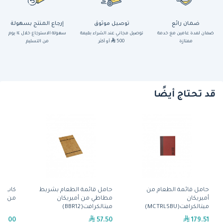
ضمان رائع
توصيل موثوق
إرجاع المنتج بسهولة
ضمان لمدة عامين مع خدمة
توصيل مجاني عند الشراء بقيمة
سهولة الاسترجاع خلال ١٤ يوم
ممتازة
500
أو أكثر
من التسليم
قد تحتاج أيضًا
حامل قائمة الطعام من
حامل قائمة الطعام بشريط
كاب -
أميريكان
مطاطي من أميريكان
من الم
ميتالكرافت(MCTRLSBU)
ميتالكرافت(BBR12)
59.00
57.50
179.51