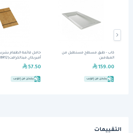
من كاب
كاب - طبق مسطح مستطيل من
حامل قائمة الطعام بشر
الميلامين
أميريكان ميتالكرافت(BBR12)
57.50
159.00
يشحن من إكويب
يشحن من إكويب
التقييمات