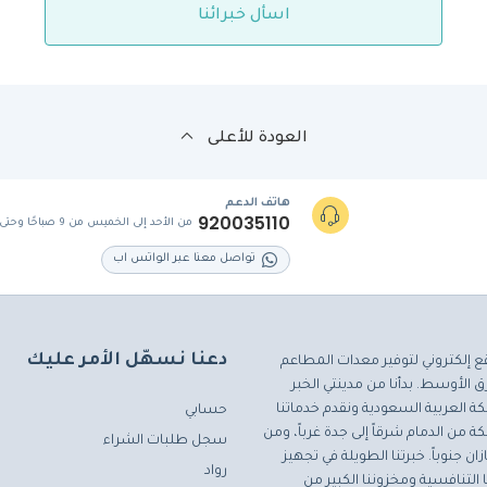
اسأل خبرائنا
العودة للأعلى
هاتف الدعم
920035110
من الأحد إلى الخميس من 9 صباحًا وحتى 5 مساءً
تواصل معنا عبر الواتس اب
دعنا نسهّل الأمر عليك
ع إلكتروني لتوفير معدات المطاعم
 الأوسط. بدأنا من مدينتي الخبر
ة العربية السعودية ونقدم خدماتنا
حسابي
ة من الدمام شرقاً إلى جدة غرباً، ومن
سجل طلبات الشراء
ان جنوباً. خبرتنا الطويلة في تجهيز
رواد
التنافسية ومخزوننا الكبير من