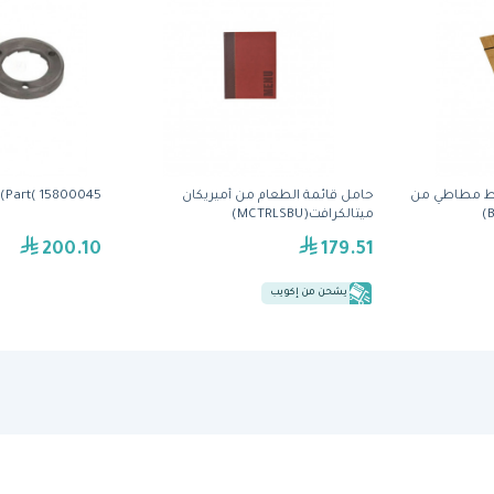
يط مطاطي من
حامل قائمة الطعام من أميريكان
Part( 15800045)من نوفا سيمونيلي
ميتالكرافت(MCTRLSBU)
200.10
179.51
يشحن من إكويب