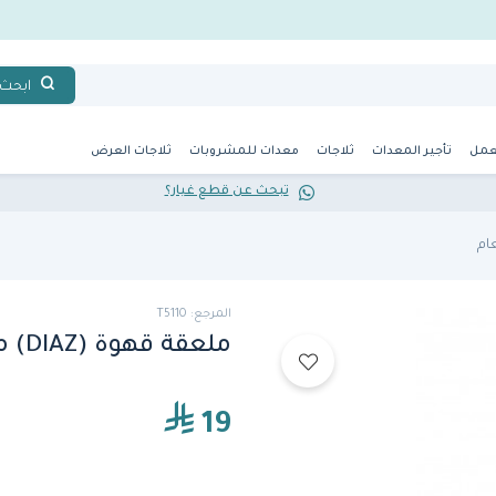
ابحث
عمل
تأجير المعدات
ثلاجات
معدات للمشروبات
ثلاجات العرض
تبحث عن قطع غيار؟
ام
المرجع: T5110
ملعقة قهوة (DIAZ) من شيف آند سوملير
19