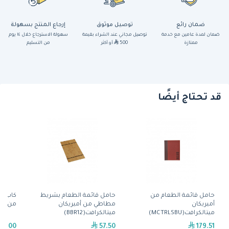
ضمان رائع
توصيل موثوق
إرجاع المنتج بسهولة
ضمان لمدة عامين مع خدمة
توصيل مجاني عند الشراء بقيمة
سهولة الاسترجاع خلال ١٤ يوم
ممتازة
500
أو أكثر
من التسليم
قد تحتاج أيضًا
حامل قائمة الطعام من
حامل قائمة الطعام بشريط
كاب -
أميريكان
مطاطي من أميريكان
من الم
ميتالكرافت(MCTRLSBU)
ميتالكرافت(BBR12)
59.00
57.50
179.51