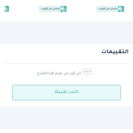
يشحن من إكويب
يشحن من إكويب
يش
التقييمات
كن أول من يقيم هذا المنتج
اكتب تقييمًا