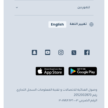
للموردين
English
تغيير اللغة
وصول الغذائية للاتصالات و تقنية المعلومات
السجل التجاري
رقم 2052002870
الرقم الضريبي ٣٠٠٧٧٤٨٦٣٢٠٠٠٠٣