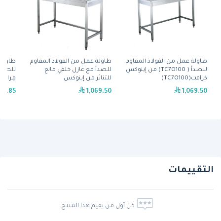
طاولة عمل من الفولاذ المقاوم
طاولة عمل من الفولاذ المقاوم
طاولة 
للصدأ ( TC7O100) من إينوكس
للصدأ مع عازل خلفي مانع
للصدأ
كرافت(TC7O100)
للتناثر من إينوكس
مِران(SSFR707090(BS40)BB)
كرافت(TB7O100)
62.85
1,069.50
1,069.50
التقييمات
كن أول من يقيم هذا المنتج