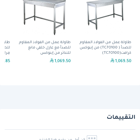
طاولة عمل من الفولاذ المقاوم
طاولة عمل من الفولاذ المقاوم
طاولة 
للصدأ ( TC7O100) من إينوكس
للصدأ مع عازل خلفي مانع
للصدأ
كرافت(TC7O100)
للتناثر من إينوكس
مِران(SSFR707090(BS40)BB)
كرافت(TB7O100)
62.85
1,069.50
1,069.50
التقييمات