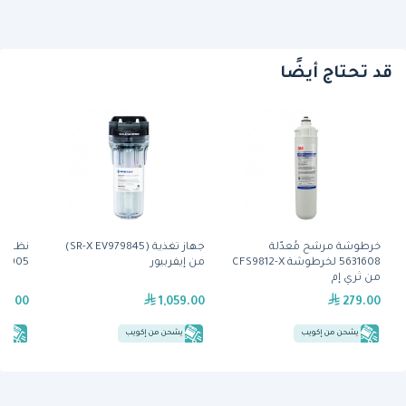
قد تحتاج أيضًا
خرطوشة مرشح مُعدّلة
جهاز تغذية (SR-X EV979845)
5631608 لخرطوشة CFS9812-X
من إيفربيور
9700905) من 
من ثري إم
29.00
1,059.00
279.00
يشحن من إكويب
يشحن من إكويب
يش