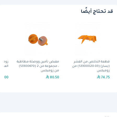
قد تحتاج أيضًا
قطعة التخلص من القشر
مقبض تأمين ووصلة مطاطية
زوميك
(يسار) (S3300020:03) من
، مجموعة من 2 (S3300670)
العصر
زوميكس
من زوميكس
69.00
80.50
74.75