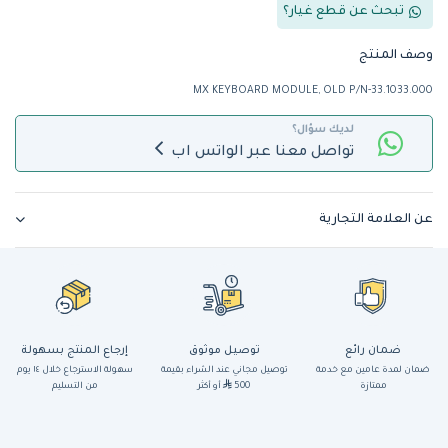
تبحث عن قطع غيار؟
وصف المنتج
MX KEYBOARD MODULE, OLD P/N-33.1033.000
لديك سؤال؟
تواصل معنا عبر الواتس اب
عن العلامة التجارية
ضمان رائع
توصيل موثوق
إرجاع المنتج بسهولة
ضمان لمدة عامين مع خدمة
توصيل مجاني عند الشراء بقيمة
سهولة الاسترجاع خلال ١٤ يوم
ممتازة
500
أو أكثر
من التسليم