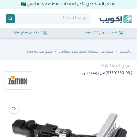
المتجر السعودي الأول لمعدات المطاعم والمقاهي
تجهز مشروع؟ تكلم معنا
تبحث عن قطع غيار؟
الرئيسية
قطع غيار معدات المطاعم والمقاهي
قطع غيار Zumex
المرجع: S3301330:03
( S3301330:03)من زوميكس