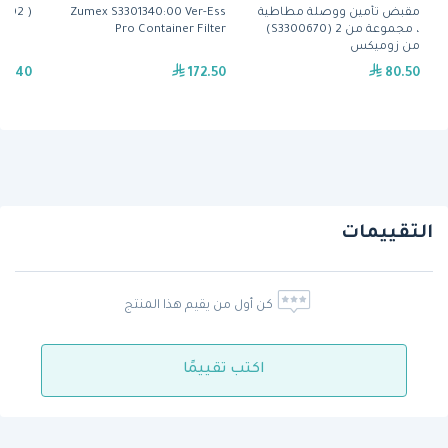
مقبض تأمين ووصلة مطاطية
Zumex S3301340:00 Ver-Ess
( S3300035:02)من زوميكس
، مجموعة من 2 (S3300670)
Pro Container Filter
من زوميكس
33.40
172.50
80.50
التقييمات
كن أول من يقيم هذا المنتج
اكتب تقييمًا