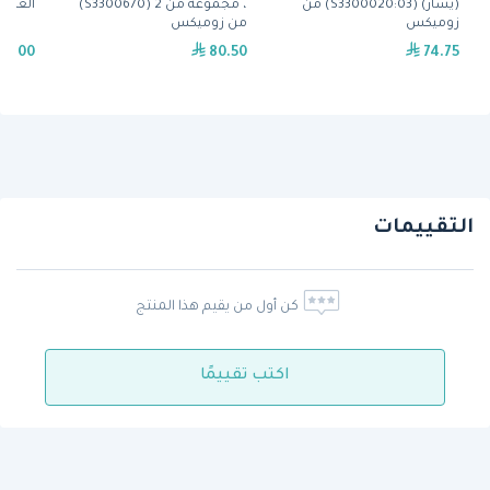
(يسار) (S3300020:03) من
، مجموعة من 2 (S3300670)
العصر
زوميكس
من زوميكس
69.00
80.50
74.75
التقييمات
كن أول من يقيم هذا المنتج
اكتب تقييمًا