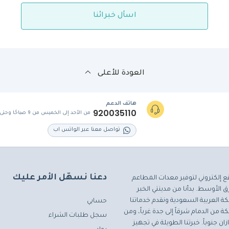
اسأل خبرائنا
العودة للأعلى
هاتف الدعم
920035110
من الأحد إلى الخميس من 9 صباحًا وحتى 5 مساءً
تواصل معنا عبر الواتس اب
دعنا نسهّل الأمر عليك
ع إلكتروني لتوفير معدات المطاعم
 الأوسط. بدأنا من مدينتي الخبر
ة العربية السعودية ونقدم خدماتنا
حسابي
ة من الدمام شرقاً إلى جدة غرباً، ومن
سجل طلبات الشراء
ان جنوباً. خبرتنا الطويلة في تجهيز