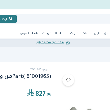
ابحث
عمل
تأجير المعدات
ثلاجات
معدات للمشروبات
ثلاجات العرض
تبحث عن قطع غيار؟
المرجع: 61001965
Part( 61001965)من وينترهالتر
827
.06