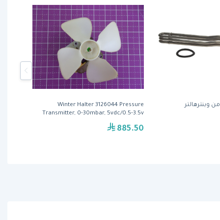
Winter Halter 3126044 Pressure
Transmitter, 0-30mbar, 5vdc/0.5-3.5v
885.50