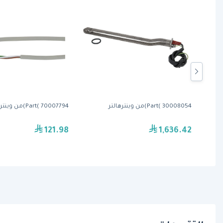
Part( 30008054)من وينترهالتر
Part( 70007794)من وينترهالتر
121.98
1,636.42