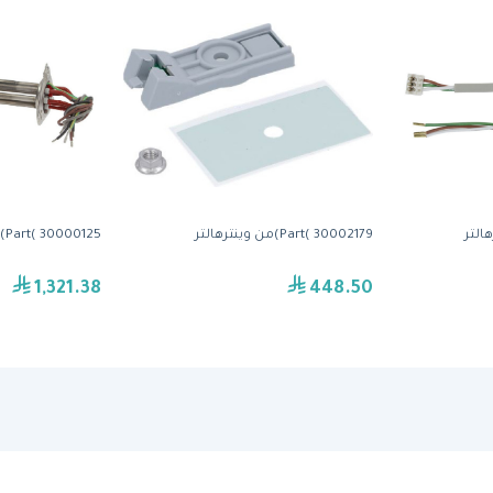
Part( 30002179)من وينترهالتر
Part( 30000125)من وينترهالتر
1,321.38
448.50