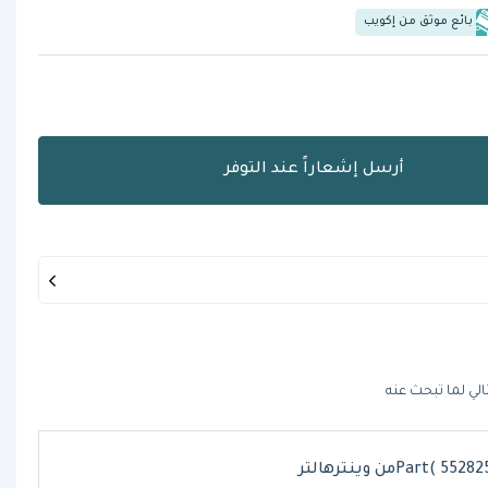
بائع موثق من إكويب
أرسل إشعاراً عند التوفر
الي لما تبحث عنه
Part( 55)من وينترهالتر