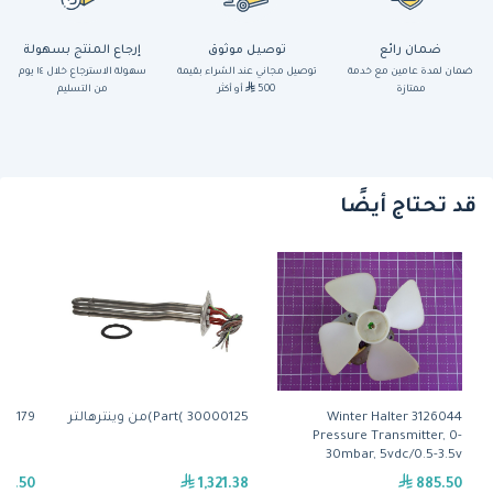
ضمان رائع
توصيل موثوق
إرجاع المنتج بسهولة
ضمان لمدة عامين مع خدمة
توصيل مجاني عند الشراء بقيمة
سهولة الاسترجاع خلال ١٤ يوم
ممتازة
500
أو أكثر
من التسليم
قد تحتاج أيضًا
Winter Halter 3126044
Part( 30000125)من وينترهالتر
t( 30002179
Pressure Transmitter, 0-
30mbar, 5vdc/0.5-3.5v
8.50
1,321.38
885.50