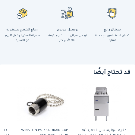
ضمان رائع
توصيل موثوق
إرجاع المنتج بسهولة
ضمان لمدة عامين مع خدمة
توصيل مجاني عند الشراء بقيمة
سهولة الاسترجاع خلال ١٤ يوم
ممتازة
500
أو أكثر
من التسليم
قد تحتاج أيضًا
قلاية سوليستس الكهربائية
WINSTON PS1654 DRAIN CAP
SM C-