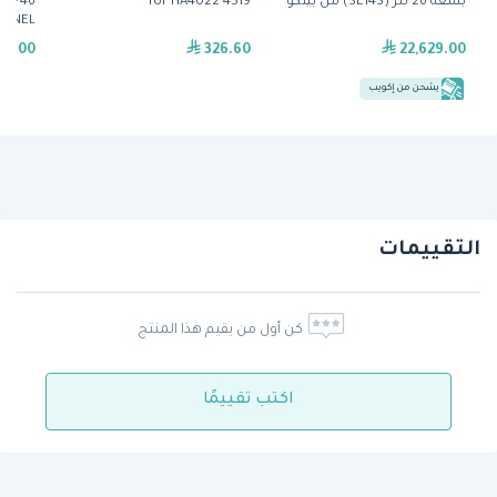
بسعة 26 لتر (SE14S) من بيتكو
for HA4022 4519
r LP46
ANNEL
99.00
326.60
22,629.00
يشحن من إكويب
التقييمات
كن أول من يقيم هذا المنتج
اكتب تقييمًا