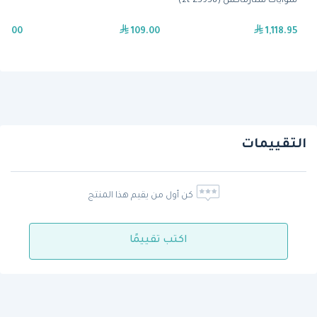
شوايات ستارماكس (2t-Z5958)
59.00
109.00
1,118.95
التقييمات
كن أول من يقيم هذا المنتج
اكتب تقييمًا