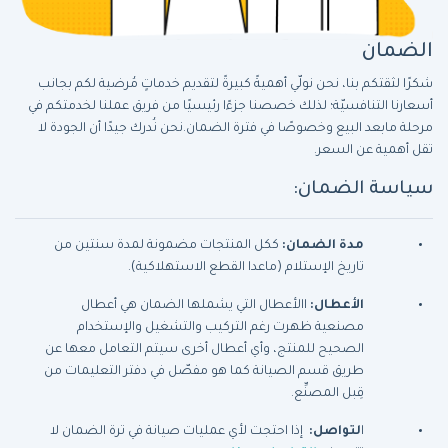
الضمان
شكرًا لثقتكم بنا، نحن نولّي أهميةً كبيرةً لتقديم خدماتٍ مُرضية لكم بجانب
أسعارنا التنافسيّة؛ لذلك خصصنا جزءًا رئيسيًا من فريق عملنا لخدمتكم في
مرحلة مابعد البيع وخصوصًا في فترة الضمان.نحن نُدرك جيدًا أن الجودة لا
تقل أهمية عن السعر.
سياسة الضمان:
مدة الضمان:
ككل المنتجات مضمونة لمدة سنتين من
تاريخ الإستلام (ماعدا القطع الاستهلاكية).
الأعطال:
االأعطال التي يشملها الضمان هي أعطال
مصنعية ظهرت رغم التركيب والتشغيل والإستخدام
الصحيح للمنتج، وأي أعطال أخرى سيتم التعامل معها عن
طريق قسم الصيانة كما هو مفصّل في دفتر التعليمات من
قِبل المصنِّع.
ا
لتواصل:
إذا احتجت لأي عمليات صيانة في ترة الضمان لا