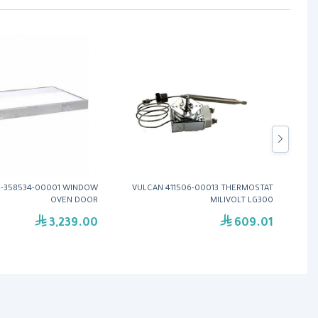
0-358534-00001 WINDOW
VULCAN 411506-00013 THERMOSTAT
VULCA
OVEN DOOR
MILIVOLT LG300
3,239.00
609.01