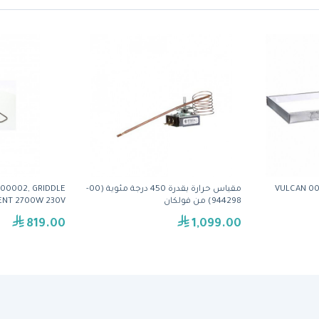
VULCAN 0
مقياس حرارة بقدرة 450 درجة مئوية (00-
-00002, GRIDDLE
944298) من فولكان
ENT 2700W 230V
819.00
1,099.00