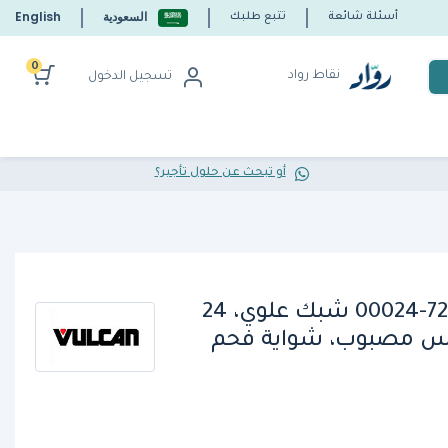
السعودية
English
أسئلة شائعة
تتبع طلبك
0
نقاط رواد
تسجيل الدخول
أو تبحث عن حلول تأجير؟
فولكان هارت 00-720971-00024 شبك علوي، 24