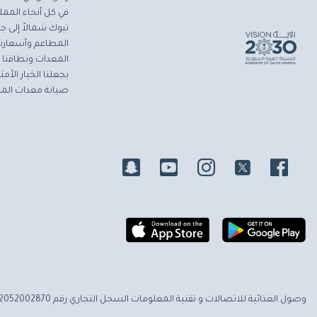
في كل أنحاء المملك
تبوك شمالاً إلى جاز
المطاعم وأسعارنا 
المعدات ونطاقنا ا
يجعلنا الخيار الأ
صيانة معدات المط
وصول الغذائية للاتصالات و تقنية المعلومات
السجل التجاري رقم 2052002870