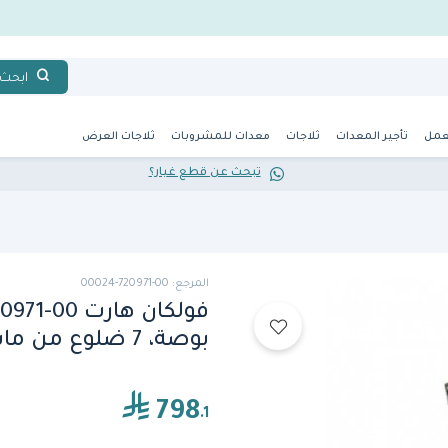
ابحث
عمل
تأجير المعدات
ثلاجات
معدات للمشروبات
ثلاجات العرض
تبحث عن قطع غيار؟
المرجع: 00-720971-00024
بوصة، 7 ضلوع من ماس مصبوب، شواية فحم
798
.1