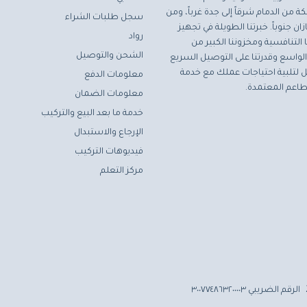
ة من الدمام شرقاً إلى جدة غرباً، ومن
سجل طلبات الشراء
ان جنوباً. خبرتنا الطويلة في تجهيز
رواد
التنافسية ومخزوننا الكبير من
الشحن والتوصيل
لواسع وقدرتنا على التوصيل السريع
مثل لتلبية احتياجات عملك مع خدمة
معلومات الدفع
اعم المعتمدة.
معلومات الضمان
خدمة ما بعد البيع والتركيب
الإرجاع والاستبدال
فيديوهات التركيب
مركز التعلم
الرقم الضريبي ٣٠٠٧٧٤٨٦٣٢٠٠٠٠٣