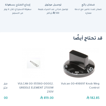
ضمان رائع
توصيل موثوق
إرجاع المنتج بسهولة
ضمان لمدة عامين مع خدمة
توصيل مجاني عند الشراء بقيمة
سهولة الاسترجاع خلال ١٤ يوم
ممتازة
500
أو أكثر
من التسليم
قد تحتاج أيضًا
VULCAN 00-351360-00002,
Vulcan 00-498697 Knob Weg
Control
GRIDDLE ELEMENT 2700W
مئوية (00-944298) من فو
230V
99.00
819.00
182.85