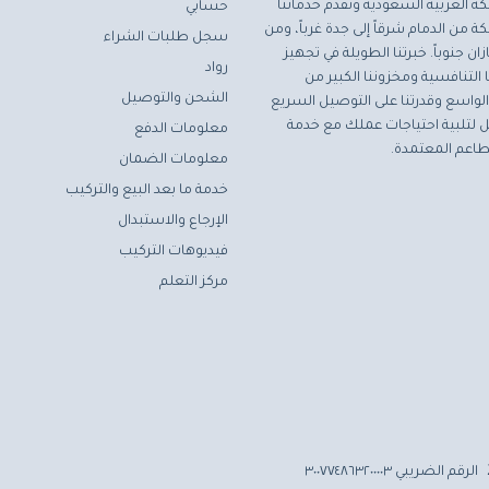
ة العربية السعودية ونقدم خدماتنا
حسابي
ة من الدمام شرقاً إلى جدة غرباً، ومن
سجل طلبات الشراء
ان جنوباً. خبرتنا الطويلة في تجهيز
رواد
التنافسية ومخزوننا الكبير من
الشحن والتوصيل
لواسع وقدرتنا على التوصيل السريع
مثل لتلبية احتياجات عملك مع خدمة
معلومات الدفع
اعم المعتمدة.
معلومات الضمان
خدمة ما بعد البيع والتركيب
الإرجاع والاستبدال
فيديوهات التركيب
مركز التعلم
الرقم الضريبي ٣٠٠٧٧٤٨٦٣٢٠٠٠٠٣