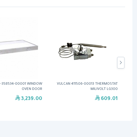
0-358534-00001 WINDOW
VULCAN 411506-00013 THERMOSTAT
VULCA
OVEN DOOR
MILIVOLT LG300
3,239.00
609.01