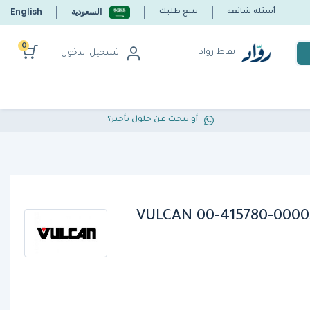
السعودية
English
أسئلة شائعة
تتبع طلبك
0
نقاط رواد
تسجيل الدخول
أو تبحث عن حلول تأجير؟
VULCAN 00-415780-000