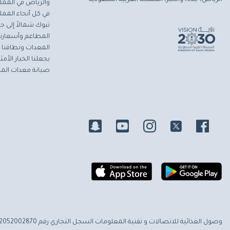
والرياض في المملك
في كل أنحاء المملك
تبوك شمالاً إلى جاز
المطاعم وأسعارنا 
المعدات ونطاقنا ا
يجعلنا الخيار الأ
صيانة معدات المط
وصول الغذائية للاتصالات و تقنية المعلومات
السجل التجاري رقم 2052002870