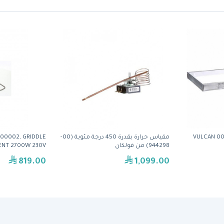
VULCAN 0
مقياس حرارة بقدرة 450 درجة مئوية (00-
-00002, GRIDDLE
944298) من فولكان
ENT 2700W 230V
819.00
1,099.00