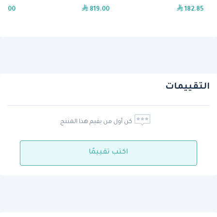
99.00
819.00
182.85
التقييمات
كن أول من يقيم هذا المنتج
اكتب تقييمًا