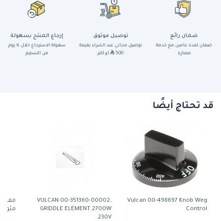
ضمان رائع
توصيل موثوق
إرجاع المنتج بسهولة
ضمان لمدة عامين مع خدمة
توصيل مجاني عند الشراء بقيمة
سهولة الاسترجاع خلال ١٤ يوم
ممتازة
500
أو أكثر
من التسليم
قد تحتاج أيضًا
VULCAN 00-351360-00002,
Vulcan 00-498697 Knob Weg
Control
GRIDDLE ELEMENT 2700W
مئوية (00-944298) من فو
230V