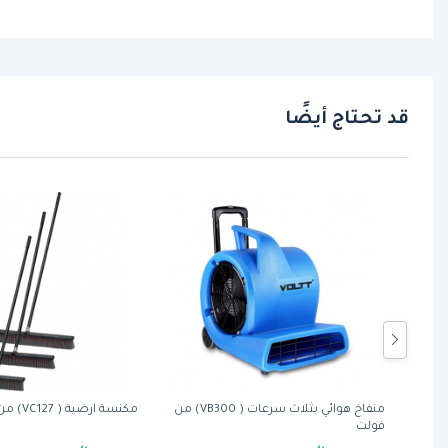
قد تحتاج أيضًا
ار( PV0300295) من
منفاخ هوائي بثلاث سرعات ( VB300) من
مكنسة ارضية ( VC127) من فولت(VC127)
فولت