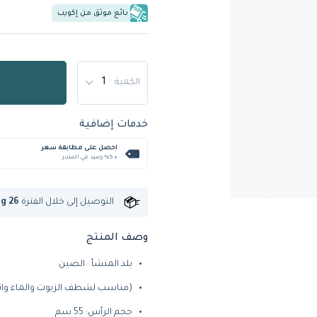
بائع موثق من إكويب
الكمية
خدمات إضافية
احصل على مطابقة سعر
+ %5 رصيد في المتجر
التوصيل إلى
خلال الفترة
ug 26
وصف المنتج
بلد المنشأ : الصين
(مناسب لشطف الزيوت والماء وانسك
حجم الرأس: 55 سم