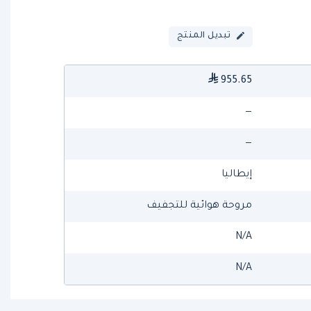
تبديل المنتج
955.65
—
—
إيطاليا
مروحة هوائية للتجفيف
N/A
N/A