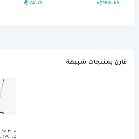
74.75
955.65
قارن بمنتجات شبيهة
VC132) من فولت