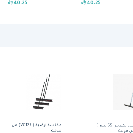
40.25
40.25
مكنسة ارضية ( VC127) من
شطافة ماء بمقاس 55 سم (
فولت