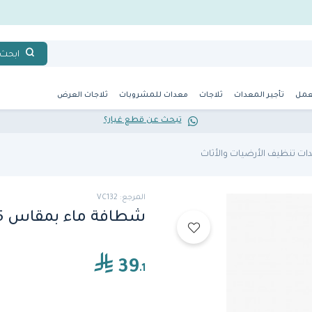
ابحث
عمل
تأجير المعدات
ثلاجات
معدات للمشروبات
ثلاجات العرض
تبحث عن قطع غيار؟
ات تنظيف الأرضيات والأثاث
المرجع: VC132
شطافة ماء بمقاس 55 سم ( VC132) من فولت
39
.1