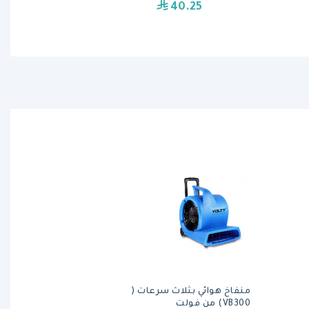
40.25
منفاخ هوائي بثلاث سرعات (
VB300) من فولت