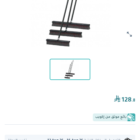
128
.8
بائع موثق من إكويب