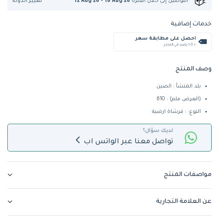
تغيير الدولة
التوصيل إلى
خلال الفترة
12 Aug 26 - 16 Aug 26
خدمات إضافية
احصل على مطابقة سعر
+ %5 رصيد في المتجر
وصف المنتج
بلد المنشأ : الصين
(العرض ملم) : 610
النوع: : فرشاة ارضية
لديك سؤال؟
تواصل معنا عبر الواتس اب
مواصفات المنتج
عن العلامة التجارية