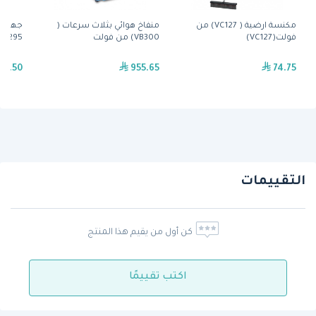
مكنسة ارضية ( VC127) من
منفاخ هوائي بثلاث سرعات (
جهاز ت
فولت(VC127)
VB300) من فولت
PV0300295) من
27.50
955.65
74.75
التقييمات
كن أول من يقيم هذا المنتج
اكتب تقييمًا