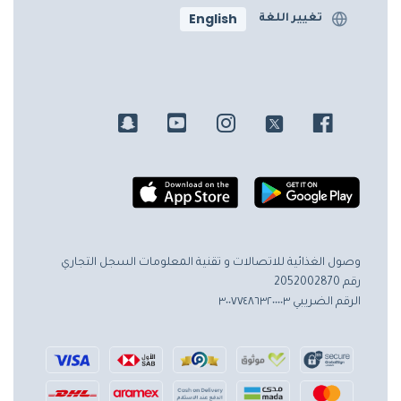
English
تغيير اللغة
وصول الغذائية للاتصالات و تقنية المعلومات
السجل التجاري
رقم 2052002870
الرقم الضريبي ٣٠٠٧٧٤٨٦٣٢٠٠٠٠٣