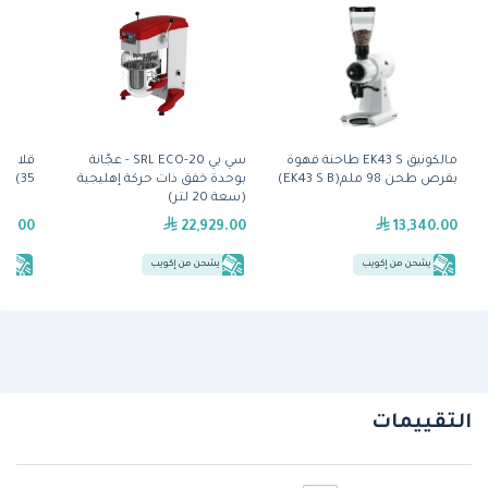
مالكونيق EK43 S طاحنة قهوة
سي بي SRL ECO-20 - عجَّانة
بقرص طحن 98 ملم(EK43 S B)
بوحدة خفق ذات حركة إهليجية
35) من توستماستر
(سعة 20 لتر)
89.00
22,929.00
13,340.00
يشحن من إكويب
يشحن من إكويب
يش
التقييمات