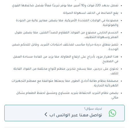
تعمل بجهد 220 فولت و10 أمبير، مما يوفر تبريدًا فعالًا بفضل ضاغطها القوي.
يقع الضاغط في الخلف لسهولة الصيانة.
مصنوعة في الولايات المتحدة الأمريكية، مما يضمن معايير عالية من الجودة
والموثوقية.
الجسم الخارجي مصنوع من الفولاذ المقاوم للصدأ المتين، مما يضمن طول
العمر وسهولة التنظيف.
تتميز بنطاق درجة حرارة مناسب لمختلف احتياجات التبريد، وقابل للتحكم ضمن
الوحدة.
هذا الطراز مزود بأدراج على ارتفاع الطاولة، مما يزيد من كفاءة مساحة العمل
في المطبخ.
تحتوي على درجين، مما يسمح بتخزين منظم لأنواع مختلفة من المواد القابلة
للتلف.
مصممة بنظام طاقة أحادي الطور، مما يجعلها متوافقة مع معظم التجهيزات
الكهربائية التجارية.
يضمن نظام التبريد الاحتفاظ بتبريد متساوي ومتسق لحفظ الطعام بشكل
مثالي.
لديك سؤال؟
تواصل معنا عبر الواتس اب