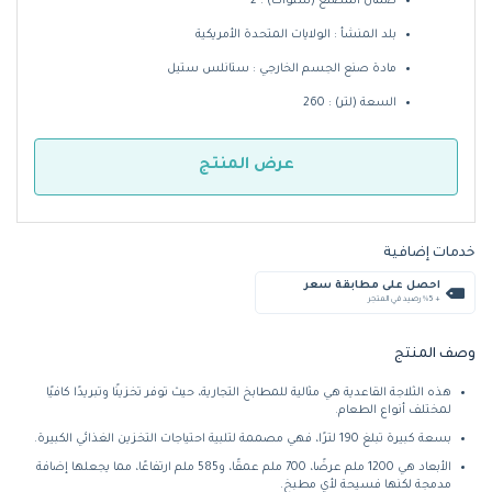
ضمان المُصنِّع (سنوات) : 2
بلد المنشأ : الولايات المتحدة الأمريكية
مادة صنع الجسم الخارجي : ستانلس ستيل
السعة (لتر) : 260
عرض المنتج
خدمات إضافية
احصل على مطابقة سعر
+ %5 رصيد في المتجر
وصف المنتج
هذه الثلاجة القاعدية هي مثالية للمطابخ التجارية، حيث توفر تخزينًا وتبريدًا كافيًا
لمختلف أنواع الطعام.
بسعة كبيرة تبلغ 190 لترًا، فهي مصممة لتلبية احتياجات التخزين الغذائي الكبيرة.
الأبعاد هي 1200 ملم عرضًا، 700 ملم عمقًا، و585 ملم ارتفاعًا، مما يجعلها إضافة
مدمجة لكنها فسيحة لأي مطبخ.