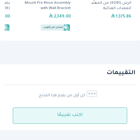
الرش (6O81) من المهنّد
Mount Pre Rinse Assembly
بضغط ا
للمعدات الغذائية
with Wall Bracket
(PW-106) من ويلز
59.00
2,349.00
1,375.86
يشحن من إكويب
يش
التقييمات
كن أول من يقيم هذا المنتج
اكتب تقييمًا