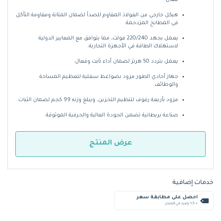
هيكل خارجي من الفولاذ المقاوم للصدأ لضمان المتانة ومقاومة التآكل
في المطابخ المزدحمة.
يعمل بجهد 220/240 فولت، مما يتوافق مع المعايير الدولية
لاستهلاك الطاقة في الأجهزة التجارية.
يعمل بتردد 50 هرتز لضمان أداء ثابت وفعال.
جهاز أحادي الطور مزود بضواغط سفلية لتعظيم المساحة
والوظائف.
مزود بأربعة رفوف لتنظيم التخزين، ويبلغ وزنه 99 كجم لضمان الثبات.
صناعة بريطانية تضمن الجودة العالية والحرفية الموثوقة.
عرض المنتج
خدمات إضافية
احصل على مطابقة سعر
+ %5 رصيد في المتجر