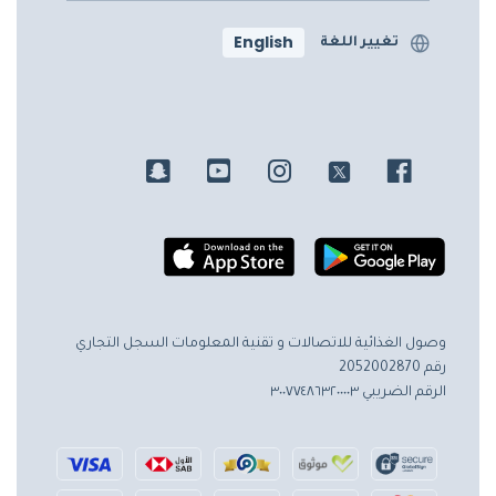
English
تغيير اللغة
وصول الغذائية للاتصالات و تقنية المعلومات
السجل التجاري
رقم 2052002870
الرقم الضريبي ٣٠٠٧٧٤٨٦٣٢٠٠٠٠٣