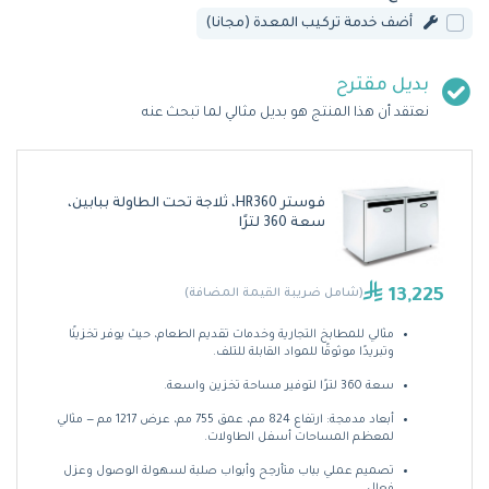
أضف خدمة تركيب المعدة (مجانا)
بديل مقترح
نعتقد أن هذا المنتج هو بديل مثالي لما تبحث عنه
فوستر HR360، ثلاجة تحت الطاولة ببابين،
سعة 360 لترًا
13,225
(شامل ضريبة القيمة المضافة)
مثالي للمطابخ التجارية وخدمات تقديم الطعام، حيث يوفر تخزينًا
وتبريدًا موثوقًا للمواد القابلة للتلف.
سعة 360 لترًا لتوفير مساحة تخزين واسعة.
أبعاد مدمجة: ارتفاع 824 مم، عمق 755 مم، عرض 1217 مم — مثالي
لمعظم المساحات أسفل الطاولات.
تصميم عملي بباب متأرجح وأبواب صلبة لسهولة الوصول وعزل
فعال.