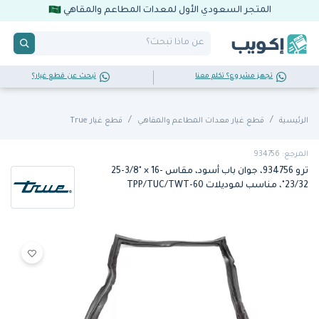
المتجر السعودي الأول لمعدات المطاعم والمقاهي
تجهز مشروع؟ تكلم معنا
تبحث عن قطع غيار؟
الرئيسية
قطع غيار معدات المطاعم والمقاهي
قطع غيار True
المرجع: 934756
ترو 934756، جوان باب أسود، مقاس ‎25-3/8" × ‎16-
23/32"، مناسب لموديلات TPP/TUC/TWT-60