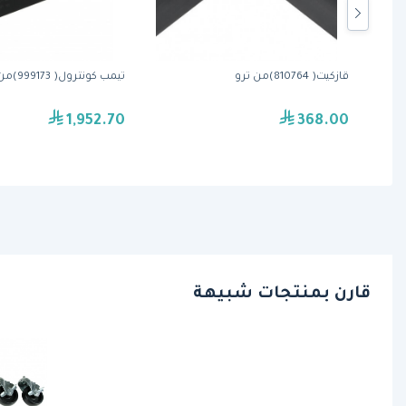
قازكيت( 810764)من ترو
تيمب كونترول( 999173)من ترو
1,952.70
368.00
قارن بمنتجات شبيهة