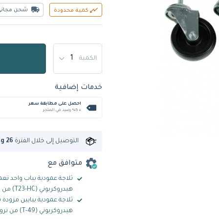
شحن مجاني
كمية محدودة
الكمية
خدمات إضافية
احصل على مطابقة سعر
+ %5 رصيد في المتجر
التوصيل إلى
خلال الفترة
ug 26
متوافق مع
ثلاجة عمودية بباب واحد تعم
هيدروكربوني (T23-HC) من ترو
ثلاجة عمودية ببابين مزودة ب
هيدروكربوني (T-49) من ترو