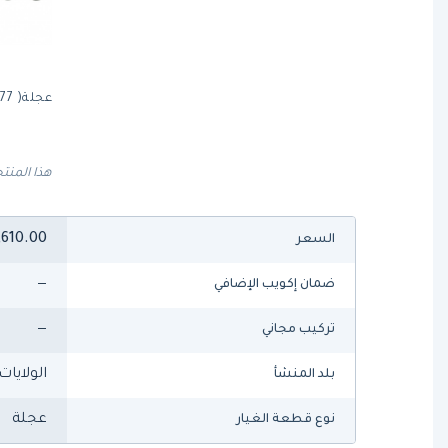
عجلة( 830277)من ترو
هذا المنتج
,610.00
السعر
—
ضمان إكويب الإضافي
—
تركيب مجاني
الولايات
بلد المنشأ
عجلة
نوع قطعة الغيار