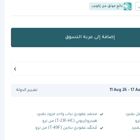
بائع موثق من إكويب
إضافة إلى عربة التسوق
11 Aug 26 - 17 A
تغيير الدولة
ل بمبرد
مجمد عمودي بباب واحد مزود بمبرد
هيدروكربوني (T-23F-HC) من ترو
مبرد
مُجمِّد عمودي ببابين (T-49F) من ترو