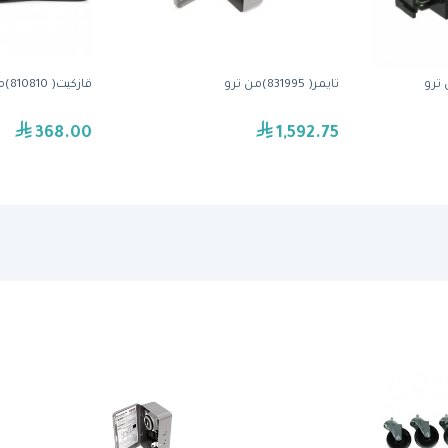
تايمر( 831995)من ترو
قازكيت( 810810)من ترو
368.00
1,592.75