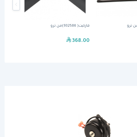
قازكيت( 932586)من ترو
368.00