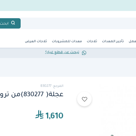
ابحث
عمل
تأجير المعدات
ثلاجات
معدات للمشروبات
ثلاجات العرض
تبحث عن قطع غيار؟
المرجع: 830277
عجلة( 830277)من ترو
1,610