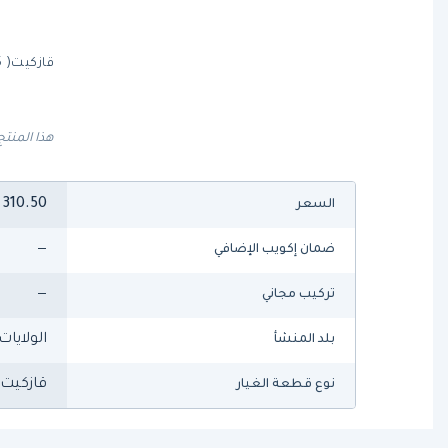
قازكيت( 811125)من ترو
هذا المنتج
310.50
السعر
—
ضمان إكويب الإضافي
—
تركيب مجاني
الولايات
بلد المنشأ
قازكيت
نوع قطعة الغيار