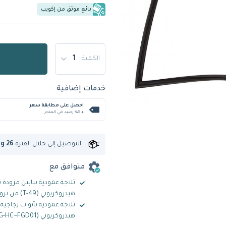
بائع موثق من إكويب
الكمية
خدمات إضافية
احصل على مطابقة سعر
+ %5 رصيد في المتجر
التوصيل إلى
خلال الفترة
ug 26
متوافق مع
ثلاجة عمودية ببابين مزودة ب
هيدروكربوني (T-49) من ترو
ثلاجة عمودية بأبواب زجاجية 
هيدروكربوني (T-49G-HC~FGD01) من ترو