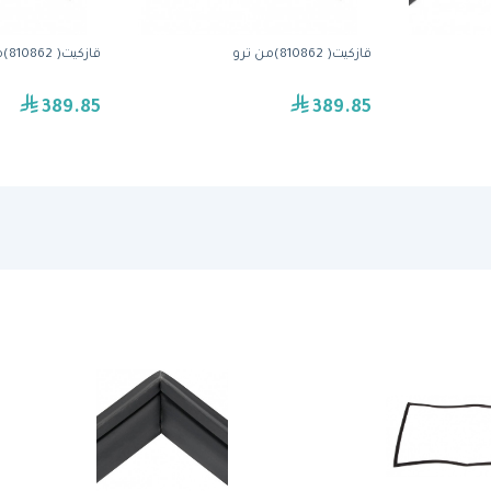
قازكيت( 810862)من ترو
قازكيت( 810862)من ترو
389.85
389.85