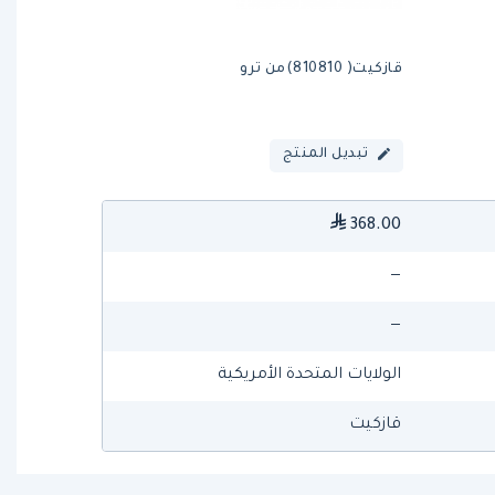
قازكيت( 810810)من ترو
تبديل المنتج
368.00
—
—
الولايات المتحدة الأمريكية
قازكيت