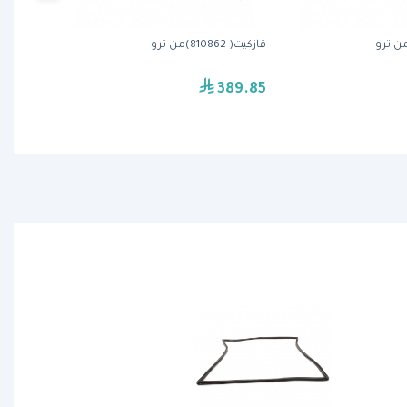
قازكيت( 810862)من ترو
389.85