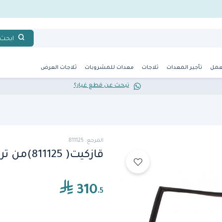
ابحث
عمل
تأجير المعدات
ثلاجات
معدات للمشروبات
ثلاجات العرض
تبحث عن قطع غيار؟
المرجع: 811125
قازكيت( 811125)من ترو
310
.5