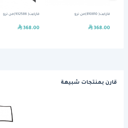
قازكيت( 810810)من ترو
قازكيت( 932586)من ترو
368.00
368.00
قارن بمنتجات شبيهة