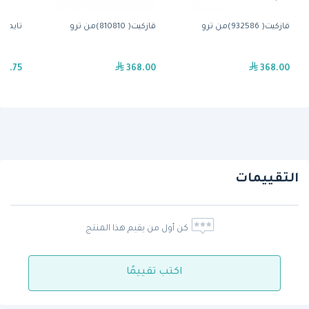
قازكيت( 932586)من ترو
قازكيت( 810810)من ترو
تايمر( 831995)من تر
92.75
368.00
368.00
التقييمات
كن أول من يقيم هذا المنتج
اكتب تقييمًا