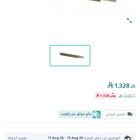
1,328
.25
2,657
وفّر
1,328
بائع موثق من إكويب
شحن مجاني
تغيير الدولة
التوصيل إلى
خلال الفترة
11 Aug 26 - 15 Aug 26