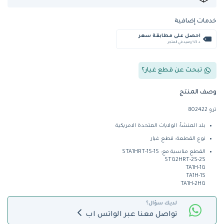
خدمات إضافية
احصل على مطابقة سعر
+ %5 رصيد في المتجر
تبحث عن قطع غيار؟
وصف المنتج
ترو 802422
بلد المنشأ: الولايات المتحدة الامريكية
نوع القطعة: قطع غيار
القطع مناسبة مع: STA1HRT-1S-1S
STG2HRT-2S-2S
TA1H-1G
TA1H-1S
TA1H-2HG
لديك سؤال؟
تواصل معنا عبر الواتس اب