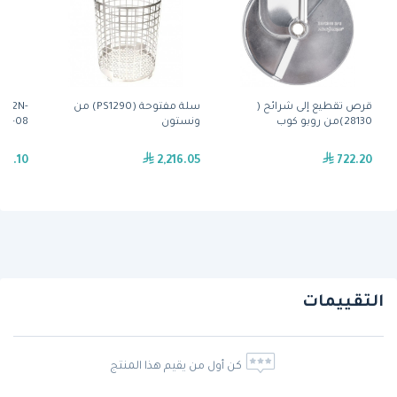
قرص تقطيع إلى شرائح (
سلة مفتوحة (PS1290) من
 ( 2N-
28130)من روبو كوب
ونستون
11162-08) من 
30.10
2,216.05
722.20
التقييمات
كن أول من يقيم هذا المنتج