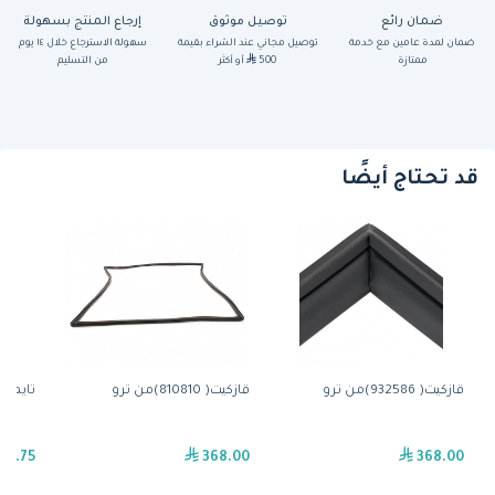
ضمان رائع
توصيل موثوق
إرجاع المنتج بسهولة
ضمان لمدة عامين مع خدمة
توصيل مجاني عند الشراء بقيمة
سهولة الاسترجاع خلال ١٤ يوم
ممتازة
500
أو أكثر
من التسليم
قد تحتاج أيضًا
قازكيت( 932586)من ترو
قازكيت( 810810)من ترو
تايمر( 831995)من تر
92.75
368.00
368.00