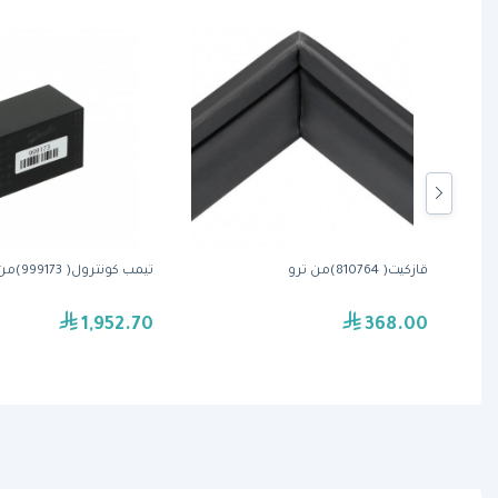
قازكيت( 810764)من ترو
تيمب كونترول( 999173)من ترو
1,952.70
368.00