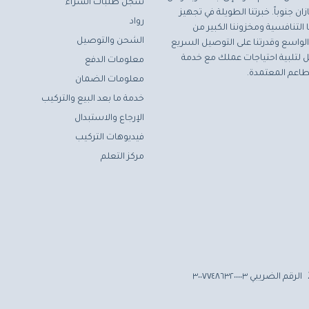
سجل طلبات الشراء
ان جنوباً. خبرتنا الطويلة في تجهيز
رواد
التنافسية ومخزوننا الكبير من
الشحن والتوصيل
لواسع وقدرتنا على التوصيل السريع
مثل لتلبية احتياجات عملك مع خدمة
معلومات الدفع
اعم المعتمدة.
معلومات الضمان
خدمة ما بعد البيع والتركيب
الإرجاع والاستبدال
فيديوهات التركيب
مركز التعلم
الرقم الضريبي ٣٠٠٧٧٤٨٦٣٢٠٠٠٠٣