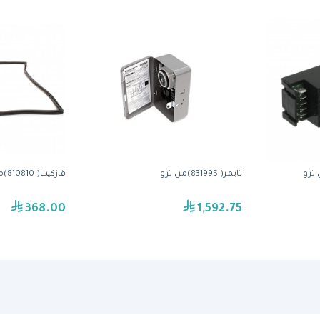
تايمر( 831995)من ترو
قازكيت( 810810)من ترو
368.00
1,592.75