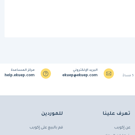
البريد الإلكتروني
مركز المساعدة
help.ekuep.com
ekuep@ekuep.com
تعرف علينا
للموردين
عن إكويب
قم بالبيع على إكويب