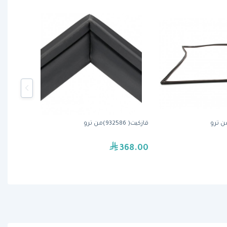
قازكيت( 932586)من ترو
368.00