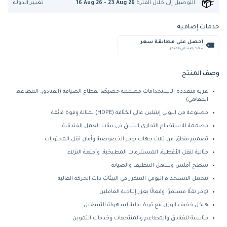
تغيير الدولة
التوصيل إلى
خلال الفترة
16 Aug 26 - 23 Aug 26
خدمات إضافية
احصل على مطابقة سعر
+ %5 رصيد في المتجر
وصف المنتج
عربة متعددة الاستخدامات مصممة خصيصًا لقطاع الضيافة (الفنادق، المطاعم،
المقاهي)
مصنوعة من البولي إيثيلين عالي الكثافة (HDPE) لمتانة وقوة فائقة
مصممة للاستخدام التجاري الشاق في بيئات العمل الفندقية
تصميم مغلق من ثلاث جهات يوفر الخصوصية وأمان نقل المحتويات
مثالية لنقل الأغطية، المستلزمات المطبخية، وأمتعة النزلاء
سطح أملس وسهل التنظيف والصيانة
تتحمل الاستخدام اليومي المتكرر في البيئات ذات الحركة العالية
توفر نقلًا مستقرًا وفعالًا يعزز إنتاجية العاملين
هيكل خفيف الوزن مع قوة عالية لسهولة التشغيل
مناسبة للفنادق والمطاعم والمنتجعات وخدمات التموين