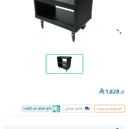
1,828
.27
بائع موثق من إكويب
شحن مجاني
كمية محدودة