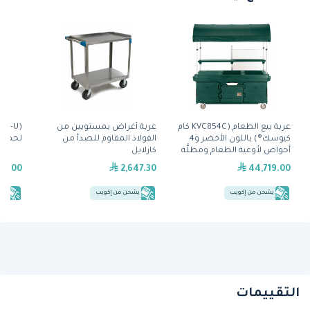
عربة بيع الطعام (KVC854C كام
عربة أغراض بمستويين من
كيوسك®) باللون الأخضر و4
الفولاذ المقاوم للصدأ من
لحمل 
أحواض لأوعية الطعام ومظلَّة
كارلايل
من كامبرو
09.00
2,647.30
44,719.00
يشحن من إكويب
يشحن من إكويب
يش
التقييمات