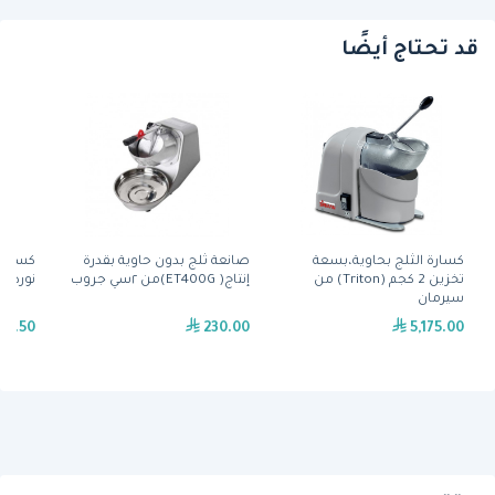
قد تحتاج أيضًا
كسارة الثلج بحاوية،بسعة
صانعة ثلج بدون حاوية بقدرة
كسارة 
تخزين 2 كجم (Triton) من
إنتاج( ET400G)من ٢سي جروب
نوردكا
سيرمان
37.50
230.00
5,175.00