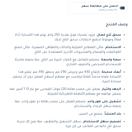
احصل على مطابقة سعر
+ %5 رصيد في المتجر
وصف المنتج
سحق ثلج فعال
: مزود بمحرك قوي بقدرة 250 واط، يوفر هذا الكسارة أداءً
فعالاً وموثوقاً لجميع احتياجات سحق الثلج لديك.
الاستخدام
: مثالي للمطابخ المنزلية والحانات والمقاهي الصغيرة، مثالي لصنع
الكوكتيلات والعصائر والمشروبات الأخرى المعتمدة على الثلج.
سعة واسعة
: مصمم للتعامل مع كميات كبيرة من الثلج، مما يجعله مناسبًا
للاستخدام الشخصي والخفيف التجاري.
أبعاد مدمجة
: بارتفاع 430 مم، وعرض 290 مم، وعمق 390 مم، يتميز هذا
الكسارة بكونه مدمجاً كفايةً ليتناسب مع معظم أسطح العمل دون أن يشغل
مساحة كبيرة.
الجهد والتيار
: يعمل على مصدر طاقة 220 فولت القياسي مع تيار 1.13 أمبير، مما
يضمن توافقه مع معظم الأنظمة الكهربائية المنزلية.
تشغيل على طور واحد
: مصمم للعمل على مصدر طاقة ذو طور واحد، مما
يجعله سهل الإعداد والاستخدام.
بلد المنشأ
: مصنع في الصين.
تصميم سهل الاستخدام
: سهل التشغيل والتنظيف، مما يتيح لك تجربة
سحق ثلج خالية من المتاعب في كل مرة.