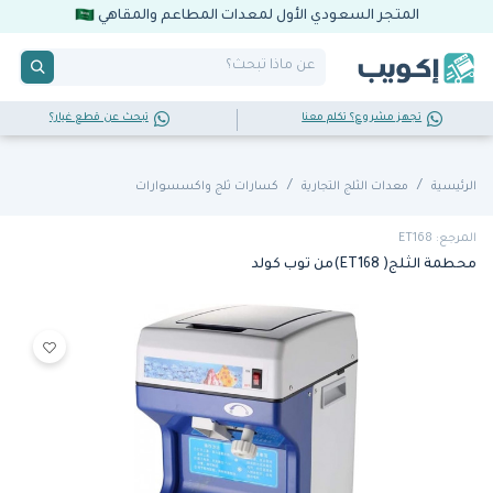
المتجر السعودي الأول لمعدات المطاعم والمقاهي
تجهز مشروع؟ تكلم معنا
تبحث عن قطع غيار؟
الرئيسية
معدات الثلج التجارية
كسارات ثلج واكسسوارات
المرجع: ET168
محطمة الثلج( ET168)من توب كولد