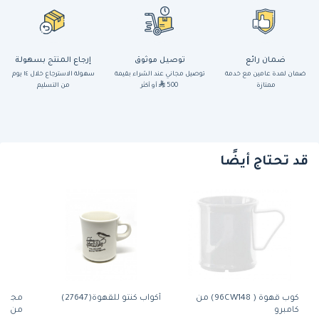
ضمان رائع
توصيل موثوق
إرجاع المنتج بسهولة
ضمان لمدة عامين مع خدمة
توصيل مجاني عند الشراء بقيمة
سهولة الاسترجاع خلال ١٤ يوم
ممتازة
500
أو أكثر
من التسليم
قد تحتاج أيضًا
كوب قهوة ( 96CW148) من
أكواب كنتو للقهوة(27647)
كامبرو
من لوفرام