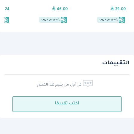
36.24
46.00
29.00
يشحن من إكويب
يشحن من إكويب
يش
التقييمات
كن أول من يقيم هذا المنتج
اكتب تقييمًا