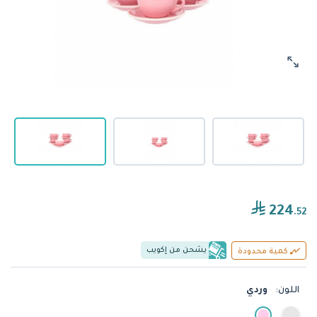
224
.52
يشحن من إكويب
كمية محدودة
اللون:
وردي