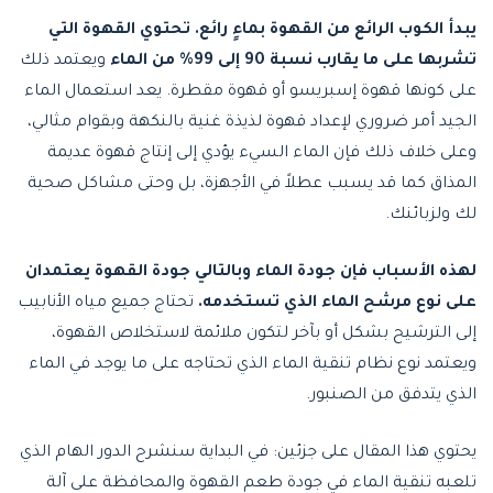
يبدأ الكوب الرائع من القهوة بماءٍ رائع. تحتوي القهوة التي
تشربها على ما يقارب نسبة 90 إلى 99% من الماء
ويعتمد ذلك
على كونها قهوة إسبريسو أو قهوة مقطرة. يعد استعمال الماء
الجيد أمر ضروري لإعداد قهوة لذيذة غنية بالنكهة وبقوام مثالي،
وعلى خلاف ذلك فإن الماء السيء يؤدي إلى إنتاج قهوة عديمة
المذاق كما قد يسبب عطلاً في الأجهزة، بل وحتى مشاكل صحية
لك ولزبائنك.
لهذه الأسباب فإن جودة الماء وبالتالي جودة القهوة يعتمدان
على نوع مرشح الماء الذي تستخدمه.
تحتاج جميع مياه الأنابيب
إلى الترشيح بشكل أو بآخر لتكون ملائمة لاستخلاص القهوة،
ويعتمد نوع نظام تنقية الماء الذي تحتاجه على ما يوجد في الماء
الذي يتدفق من الصنبور.
يحتوي هذا المقال على جزئين: في البداية سنشرح الدور الهام الذي
تلعبه تنقية الماء في جودة طعم القهوة والمحافظة على آلة