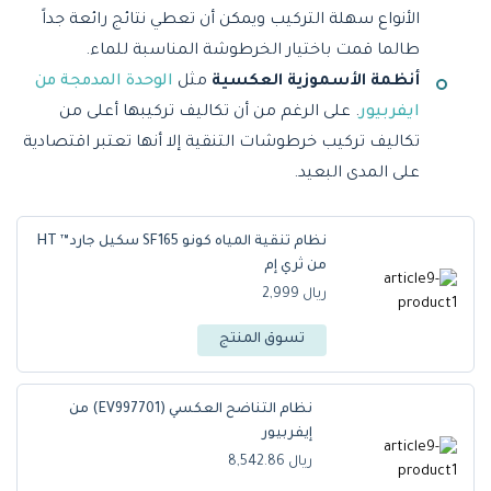
الأنواع سهلة التركيب ويمكن أن تعطي نتائج رائعة جداً
طالما قمت باختيار الخرطوشة المناسبة للماء.
أنظمة الأسموزية العكسية
مثل
الوحدة المدمجة من
ايفربيور
. على الرغم من أن تكاليف تركيبها أعلى من
تكاليف تركيب خرطوشات التنقية إلا أنها تعتبر اقتصادية
على المدى البعيد.
نظام تنقية المياه كونو SF165 سكيل جارد™ HT
من ثري إم
ريال 2,999
تسوق المنتج
نظام التناضح العكسي (EV997701) من
إيفربيور
ريال 8,542.86