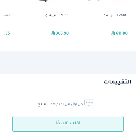
1.2460 سينسو
1.7035 سينسو
1.7041 سينسو
79.35
305.90
611.80
التقييمات
كن أول من يقيم هذا المنتج
اكتب تقييمًا