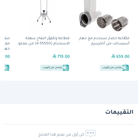
قطّاعة خضار تستخدم مع جهاز
قطاعة ومُقوِّر التفاح سهلة
شفرة 
أسيستانت من أناكرسرم
الاستخدام (55550-6) من نيمكو
مقاس 
من ني
19.00
719.00
659.00
يشحن من إكويب
يشحن من إكويب
يش
التقييمات
كن أول من يقيم هذا المنتج