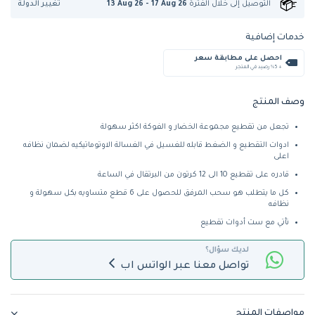
تغيير الدولة
التوصيل إلى
خلال الفترة
13 Aug 26 - 17 Aug 26
خدمات إضافية
احصل على مطابقة سعر
+ %5 رصيد في المتجر
وصف المنتج
تجعل من تقطيع مجموعة الخضار و الفوكة اكثر سهولة
ادوات التقطيع و الضغط قابله للغسيل في الغسالة الاوتوماتيكيه لضمان نظافه
اعلى
قادره على تقطيع 10 الى 12 كرتون من البرتقال في الساعة
كل ما يتطلب هو سحب المرفق للحصول على 6 قطع متساويه بكل سهولة و
نظافه
تأتي مع ست أدوات تقطيع
لديك سؤال؟
تواصل معنا عبر الواتس اب
مواصفات المنتج