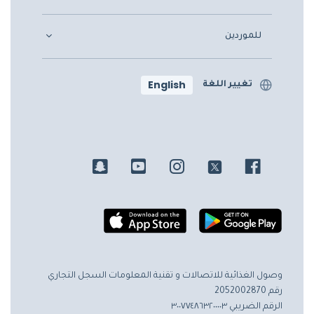
للموردين
English
تغيير اللغة
وصول الغذائية للاتصالات و تقنية المعلومات
السجل التجاري
رقم 2052002870
الرقم الضريبي ٣٠٠٧٧٤٨٦٣٢٠٠٠٠٣