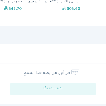
الرمادي و الأسود ( 025) من سبشل ابرون
حماية جلدية ( 026) من سبشل ابرون
342.70
303.60
كن أول من يقيم هذا المنتج
اكتب تقييمًا