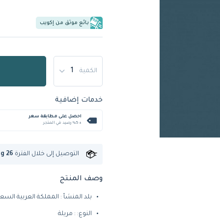
بائع موثق من إكويب
الكمية
خدمات إضافية
احصل على مطابقة سعر
+ %5 رصيد في المتجر
التوصيل إلى
خلال الفترة
ug 26
وصف المنتج
بلد المنشأ : المملكة العربية السع
النوع: : مريلة