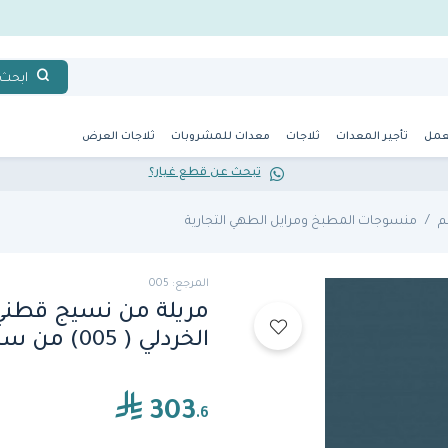
ابحث
عمل
تأجير المعدات
ثلاجات
معدات للمشروبات
ثلاجات العرض
تبحث عن قطع غيار؟
م
منسوجات المطبخ ومرايل الطهي التجارية
المرجع: 005
مريلة من نسيج قطني 
الخردلي ( 005) من سبشل ابرون
303
.6