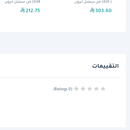
من سبشل
( 023) من سبشل ابرون
024) من سبشل ابرون
212.75
303.60
التقييمات
(0 Ratings)