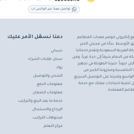
تواصل معنا عبر الواتس اب
دعنا نسهّل الأمر عليك
ع إلكتروني لتوفير معدات المطاعم
 الأوسط. بدأنا من مدينتي الخبر
ة العربية السعودية ونقدم خدماتنا
حسابي
ة من الدمام شرقاً إلى جدة غرباً، ومن
سجل طلبات الشراء
ان جنوباً. خبرتنا الطويلة في تجهيز
رواد
التنافسية ومخزوننا الكبير من
الشحن والتوصيل
لواسع وقدرتنا على التوصيل السريع
مثل لتلبية احتياجات عملك مع خدمة
معلومات الدفع
اعم المعتمدة.
معلومات الضمان
خدمة ما بعد البيع والتركيب
الإرجاع والاستبدال
فيديوهات التركيب
مركز التعلم