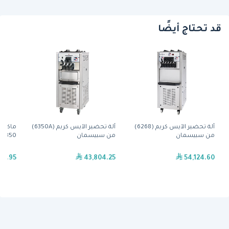
قد تحتاج أيضًا
آلة تحضير الآيس كريم (6268)
آلة تحضير الآيس كريم (6350A)
ماكينة
من سبيسمان
من سبيسمان
6350 تجارية احترافية
68.95
43,804.25
54,124.60