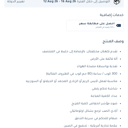
تغيير الدولة
التوصيل إلى
خلال الفترة
12 Aug 26 - 16 Aug 26
خدمات إضافية
احصل على مطابقة سعر
+ %5 رصيد في المتجر
وصف المنتج
تقدم نكهتان مختلفتان، بالإضافة إلى خليط في المنتصف
آلة قائمة على الأرض
تغذية بواسطة مضخة الهواء
300 كوب / ساعة (80 جم كوب في الظروف المثالية)
مناسبة لعمل لآيس كريم أو الزبادي المجمد أو الجيلاتو أو السوربيه
شاشة تحكم رقمي
عداد الكمية المباعة
ضوء مؤشر انخفاض كمية المزيج
أيادي الصب ترجع بشكل اوتوماتيكي
صمام للتحكم في سرعة التدفق
علامة تجارية أمريكية – تجميع في الصين