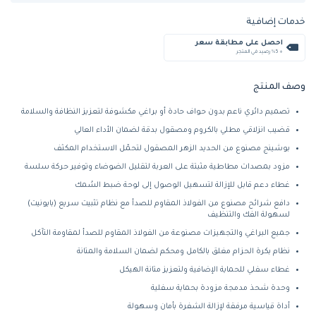
خدمات إضافية
احصل على مطابقة سعر
+ %5 رصيد في المتجر
وصف المنتج
تصميم دائري ناعم بدون حواف حادة أو براغي مكشوفة لتعزيز النظافة والسلامة
قضيب انزلاقي مطلي بالكروم ومصقول بدقة لضمان الأداء العالي
بوشينج مصنوع من الحديد الزهر المصقول لتحمّل الاستخدام المكثف
مزود بمصدات مطاطية مثبتة على العربة لتقليل الضوضاء وتوفير حركة سلسة
غطاء دعم قابل للإزالة لتسهيل الوصول إلى لوحة ضبط السُمك
دافع شرائح مصنوع من الفولاذ المقاوم للصدأ مع نظام تثبيت سريع (بايونيت)
لسهولة الفك والتنظيف
جميع البراغي والتجهيزات مصنوعة من الفولاذ المقاوم للصدأ لمقاومة التآكل
نظام بكرة الحزام مغلق بالكامل ومحكم لضمان السلامة والمتانة
غطاء سفلي للحماية الإضافية ولتعزيز متانة الهيكل
وحدة شحذ مدمجة مزودة بحماية سفلية
أداة قياسية مرفقة لإزالة الشفرة بأمان وسهولة