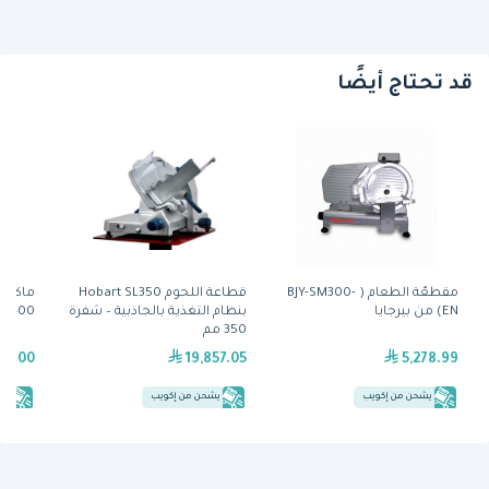
قد تحتاج أيضًا
مقطعّة الطعام ( BJY-SM300-
قطاعة اللحوم Hobart SL350
EN) من بيرجايا
بنظام التغذية بالجاذبية – شفرة
NI400
350 مم
92.00
19,857.05
5,278.99
يشحن من إكويب
يشحن من إكويب
يش