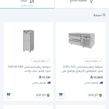
تصفية النتائج
ترتيب
أفضل تطابق
12 نتيجة
كمية محدودة
كمية محدودة
سوفيا ريفريجيريشن SOFL-120،
سوفيا ريفريجيريشن SOFUP-585،
مبرد منخفض الارتفاع يوضع على
مبرد قائم، بباب واحد
الطاولة، ببابين
11,787
13,800
توصيل مجاني
توصيل مجاني
بائع موثق
بائع موثق