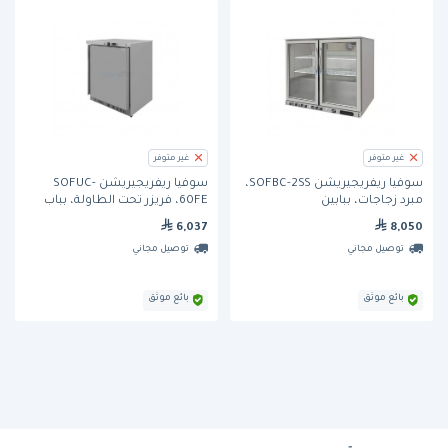
غير متوفر
غير متوفر
سوفيا ريفريجيريشن SOFBC-2SS،
سوفيا ريفريجيريشن SOFUC-
مبرد زجاجات، ببابين
60FE، فريزر تحت الطاولة، بباب
واحد
6,037
8,050
توصيل مجاني
توصيل مجاني
بائع موثق
بائع موثق