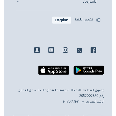
للموردين
English
تغيير اللغة
وصول الغذائية للاتصالات و تقنية المعلومات
السجل التجاري
رقم 2052002870
الرقم الضريبي ٣٠٠٧٧٤٨٦٣٢٠٠٠٠٣