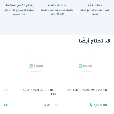
ضمان رائع
توصيل موثوق
إرجاع المنتج بسهولة
ضمان لمدة عامين مع خدمة
توصيل مجاني عند الشراء بقيمة
سهولة الاسترجاع خلال ١٤ يوم
ممتازة
500
أو أكثر
من التسليم
قد تحتاج أيضًا
54 02
SCOTSMAN 02004316 01
SCOTSMAN 0A033938 20 Bin
 TUBE
SUMP
Door
29.00
419.00
2,479.00