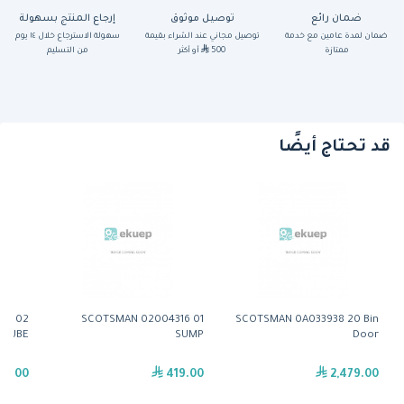
ضمان رائع
توصيل موثوق
إرجاع المنتج بسهولة
ضمان لمدة عامين مع خدمة
توصيل مجاني عند الشراء بقيمة
سهولة الاسترجاع خلال ١٤ يوم
ممتازة
500
أو أكثر
من التسليم
قد تحتاج أيضًا
54 02
SCOTSMAN 02004316 01
SCOTSMAN 0A033938 20 Bin
 TUBE
SUMP
Door
29.00
419.00
2,479.00