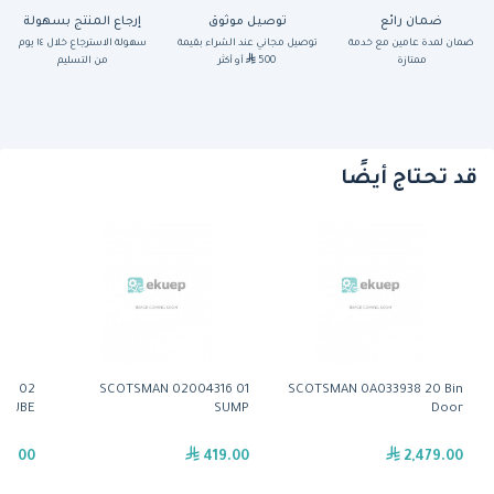
ضمان رائع
توصيل موثوق
إرجاع المنتج بسهولة
ضمان لمدة عامين مع خدمة
توصيل مجاني عند الشراء بقيمة
سهولة الاسترجاع خلال ١٤ يوم
ممتازة
500
أو أكثر
من التسليم
قد تحتاج أيضًا
54 02
SCOTSMAN 02004316 01
SCOTSMAN 0A033938 20 Bin
 TUBE
SUMP
Door
29.00
419.00
2,479.00